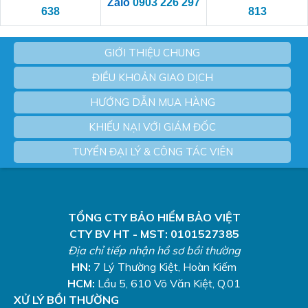
Zalo
0903 226 297
638
813
GIỚI THIỆU CHUNG
ĐIỀU KHOẢN GIAO DỊCH
HƯỚNG DẪN MUA HÀNG
KHIẾU NẠI VỚI GIÁM ĐỐC
TUYỂN ĐẠI LÝ & CÔNG TÁC VIÊN
TỔNG CTY BẢO HIỂM BẢO VIỆT
CTY BV HT - MST: 0101527385
Địa chỉ tiếp nhận hồ sơ bồi thường
HN:
7 Lý Thường Kiệt, Hoàn Kiếm
HCM:
Lầu 5, 610 Võ Văn Kiệt, Q.01
XỬ LÝ BỒI THƯỜNG