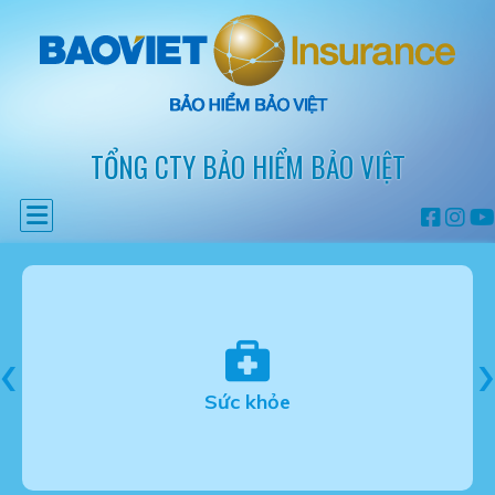
TỔNG CTY BẢO HIỂM BẢO VIỆT
‹
›
Sức khỏe