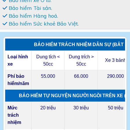
Bảo hiểm xe Ô tô.
Bảo hiểm Tài sản
.
Bảo hiểm Hàng hoá.
Bảo hiểm Sức khoẻ Bảo Việt.
BẢO HIỂM TRÁCH NHIỆM DÂN SỰ (BẮT B
Loại hình
Dung tích <
Dung trích >
Xe 3 bánh
xe
50cc
50cc
Phí bảo
55.000
66.000
290.000
hiểm/năm
BẢO HIỂM TỰ NGUYỆN NGƯỜI NGỒI TRÊN XE (
Mức
20 triệu
30 triệu
50 triệu
trách
nhiệm